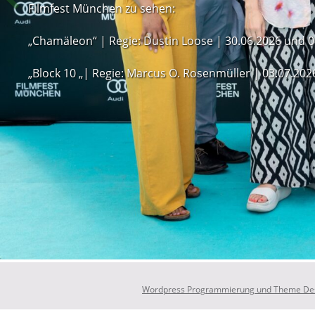
Filmfest München zu sehen:
„Chamäleon“ | Regie: Dustin Loose | 30.06.2026 und 0
„Block 10 „| Regie: Marcus O. Rosenmüller | 03.07.202
Wordpress Programmierung und Theme Des