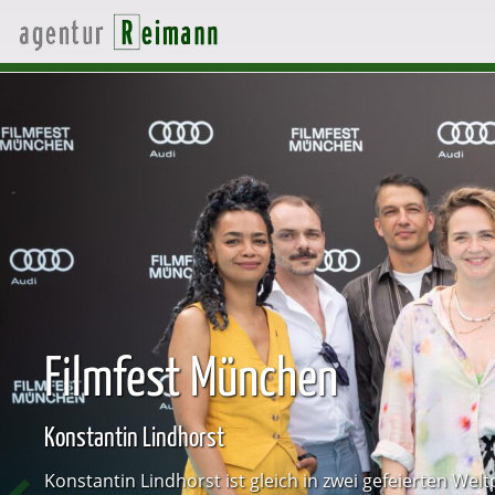
Previous
Filmfest München
Konstantin Lindhorst
Konstantin Lindhorst ist gleich in zwei gefeierten We