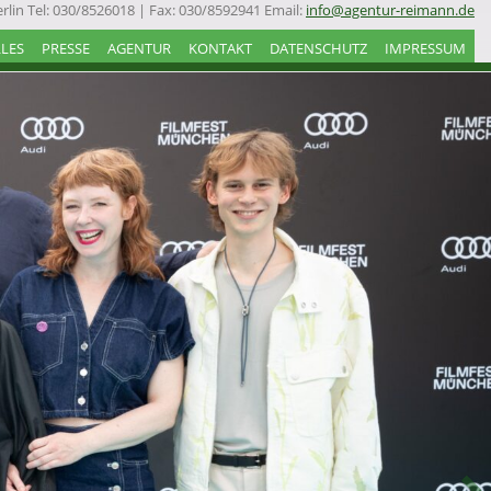
rlin
Tel: 030/8526018 | Fax: 030/8592941
Email:
info@agentur-reimann.de
LES
PRESSE
AGENTUR
KONTAKT
DATENSCHUTZ
IMPRESSUM
N